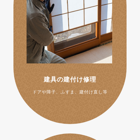
建具の建付け修理
ドアや障子、ふすま、建付け直し等