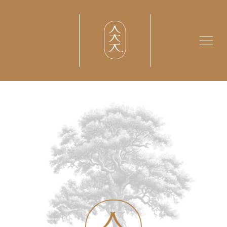
MACHIYA
NO
toggle
DAIKU
navigat
Copyright (c)
2026MACHIYA NO DAIKU
All Rights Reserved.
HOME
ホーム
NEWS
ニュース
TORIATSUKAI
取り扱い
OMOI
想い
CONTACT