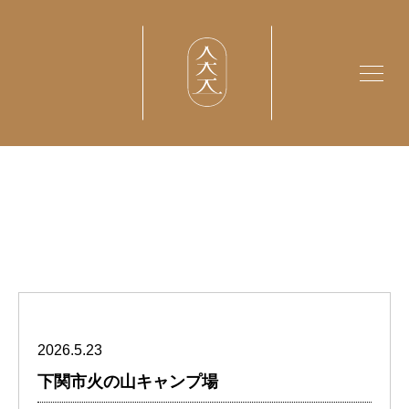
MACHIYA
NO
toggle
DAIKU
navigat
Copyright (c)
2026MACHIYA NO DAIKU
All Rights Reserved.
HOME
ホーム
NEWS
ニュース
TORIATSUKAI
取り扱い
OMOI
2026.5.23
想い
下関市火の山キャンプ場
CONTACT