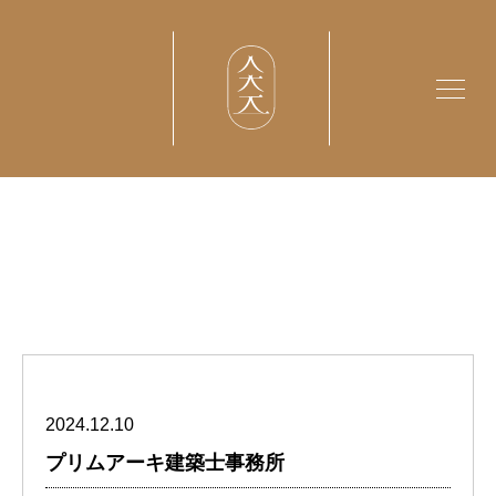
MACHIYA
NO
toggle
DAIKU
navigat
Copyright (c)
2026MACHIYA NO DAIKU
All Rights Reserved.
HOME
ホーム
NEWS
ニュース
TORIATSUKAI
取り扱い
OMOI
2024.12.10
想い
プリムアーキ建築士事務所
CONTACT